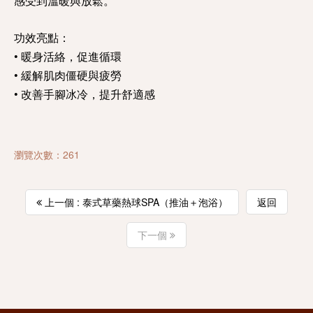
感受到溫暖與放鬆。
功效亮點：
• 暖身活絡，促進循環
• 緩解肌肉僵硬與疲勞
• 改善手腳冰冷，提升舒適感
瀏覽次數：261
上一個 : 泰式草藥熱球SPA（推油＋泡浴）
返回
下一個