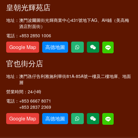
皇朝光輝苑店
地址：
澳門波爾圖街光輝商業中心431號地下AG、AH鋪（美高梅
酒店對面街）
電話：
+853 2850 1006
Google Map
高德地圖
官也街分店
地址：
澳門氹仔告利雅施利華街81A-85A號一樓及二樓地庫、地面
層
營業時間：
24小時
電話：
+853 6667 8071
+853 2837 2369
Google Map
高德地圖