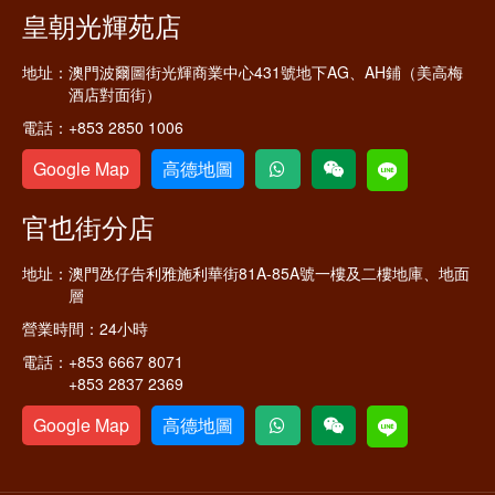
皇朝光輝苑店
地址：
澳門波爾圖街光輝商業中心431號地下AG、AH鋪（美高梅
酒店對面街）
電話：
+853 2850 1006
Google Map
高德地圖
官也街分店
地址：
澳門氹仔告利雅施利華街81A-85A號一樓及二樓地庫、地面
層
營業時間：
24小時
電話：
+853 6667 8071
+853 2837 2369
Google Map
高德地圖