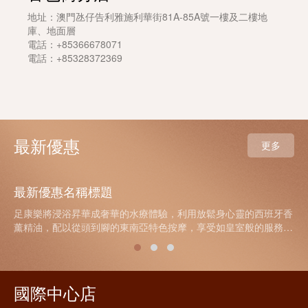
地址：澳門氹仔告利雅施利華街81A-85A號一樓及二樓地
庫、地面層
電話：+85366678071
電話：+85328372369
最新優惠
更多
最新優惠名稱標題
足康樂將浸浴昇華成奢華的水療體驗，利用放鬆身心靈的西班牙香
薰精油，配以從頭到腳的東南亞特色按摩，享受如皇室般的服務體
驗，在恬靜而豪華的浸浴體驗下享受專屬自己的時光，讓你在舒適
又寧靜的空間裡頓時釋放所有...
國際中心店