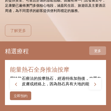
於提供安全、可靠且舒適的放鬆體驗。由最初單一門店發展至今，
足康樂已遍佈澳門多個核心地段，涵蓋民生區、旅遊區及主要酒店
周邊，為不同需求的顧客提供便利而穩定的服務。
了解更多
精選療程
更多
能量熱石全身推油按摩
用於熱石療法的按摩熱石，經過特殊加熱後，放置在
人体的皮膚或經絡上，因為熱石具有大地的能量，作
用於身體局部和整體系統，通過深層的熱傳導方式把
熱力不斷地輸入體內，再經由反射穴點的傳導，對肌
立即預約
肉組織及關節具有...