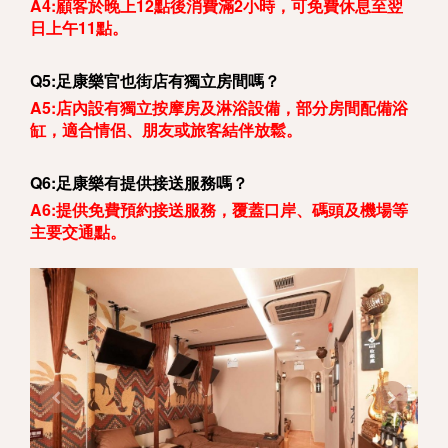
A4:顧客於晚上12點後消費滿2小時，可免費休息至翌
日上午11點。
Q5:足康樂官也街店有獨立房間嗎？
A5:店內設有獨立按摩房及淋浴設備，部分房間配備浴
缸，適合情侶、朋友或旅客結伴放鬆。
Q6:足康樂有提供接送服務嗎？
A6:提供免費預約接送服務，覆蓋口岸、碼頭及機場等
主要交通點。