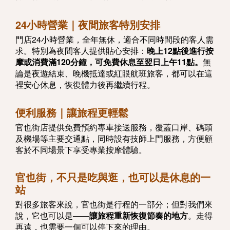
24小時營業｜夜間旅客特別安排
門店24小時營業，全年無休，適合不同時間段的客人需
求。特別為夜間客人提供貼心安排：
晚上12點後進行按
摩或消費滿120分鐘，可免費休息至翌日上午11點。
無
論是夜遊結束、晚機抵達或紅眼航班旅客，都可以在這
裡安心休息，恢復體力後再繼續行程。
便利服務｜讓旅程更輕鬆
官也街店提供免費預約專車接送服務，覆蓋口岸、碼頭
及機場等主要交通點，同時設有技師上門服務，方便顧
客於不同場景下享受專業按摩體驗。
官也街，不只是吃與逛，也可以是休息的一
站
對很多旅客來說，官也街是行程的一部分；但對我們來
說，它也可以是——
讓旅程重新恢復節奏的地方
。走得
再遠，也需要一個可以停下來的理由。