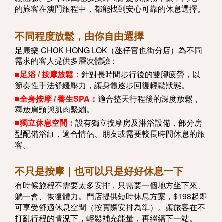
的旅客在澳門旅程中，都能找到安心可靠的休息選擇。
不同程度放鬆，由你自由選擇
足康樂 CHOK HONG LOK（氹仔官也街分店）為不同
需求的客人提供多層次體驗：
■足浴 / 按摩放鬆：
針對長時間步行後的雙腳疲勞，以
節奏性手法舒緩壓力，讓身體逐步回復輕鬆狀態。
■全身按摩 / 養生SPA：
適合整天行程後的深度放鬆，
釋放肩頸與肌肉緊繃。
■獨立休息空間：
設有獨立按摩房及淋浴設備，部分房
型配備浴缸，適合情侶、朋友或需要較長時間休息的旅
客。
不只是按摩｜也可以只是好好休息一下
有時候旅程不需要太多安排，只需要一個地方坐下來、
躺一會、恢復體力。門店提供短時休息方案，$198起即
可享受舒適休息空間（按實際安排為準）。讓旅客在不
打亂行程的情況下，輕鬆補充能量，再繼續下一站。