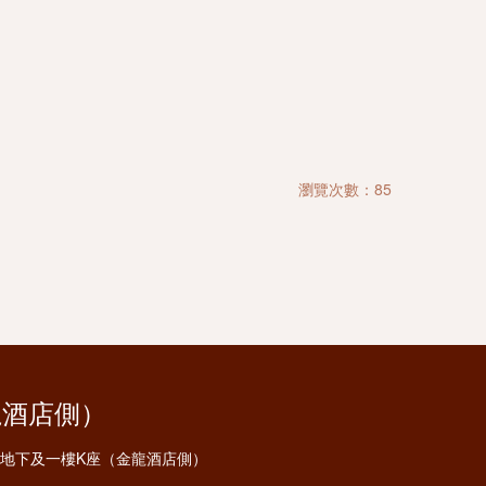
瀏覽次數：85
龍酒店側）
安地下及一樓K座（金龍酒店側）