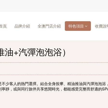
首頁
品牌介紹
全澳門店介紹
特色項目
收費說
推油+汽彈泡泡浴）
是不少客人的熱門選擇。結合全身按摩、精油推油與汽彈泡泡浴
刻寧靜，或與同行旅伴共享悠閒時光，都能感受完整而舒適的SP