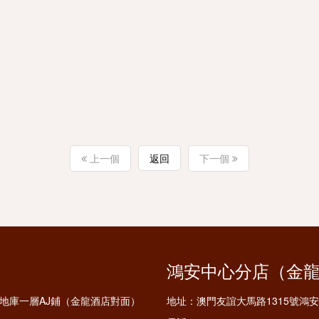
上一個
返回
下一個
鴻安中心分店（金
鋪及地庫一層AJ鋪（金龍酒店對面）
地址：
澳門友誼大馬路1315號鴻