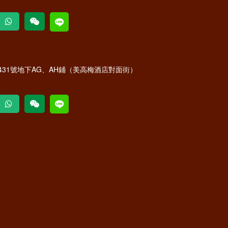
31號地下AG、AH鋪（美高梅酒店對面街）