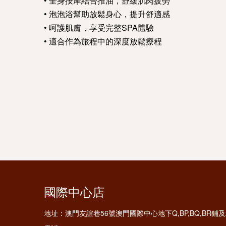
• 全身按摩結合推油，舒緩肌肉疲勞
• 泡泡浴幫助放鬆身心，提升舒適感
• 呵護肌膚，享受完整SPA體驗
• 適合作為旅程中的深度放鬆療程
國際中心店
地址：
澳門友誼巷56號澳門國際中心地下Q,BP,BQ,BR