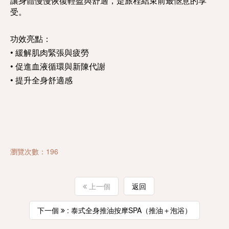
讓身體慢慢恢復輕盈與舒適，是旅程結束前最愜意的享
受。
功效亮點：
• 緩解肌肉緊張與疲勞
• 促進血液循環與新陳代謝
• 提升全身舒適感
瀏覽次數：196
上一個
返回
下一個
: 泰式全身推油按摩SPA（推油＋泡浴）