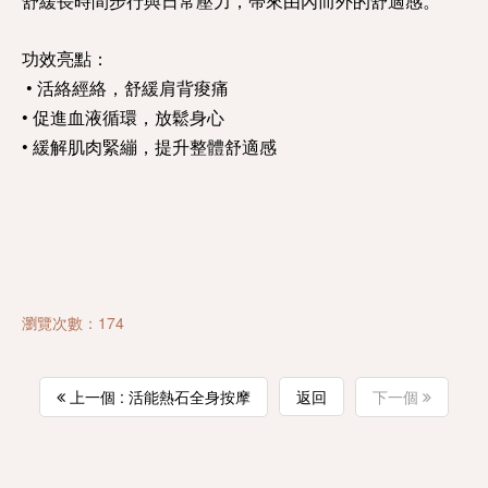
舒緩長時間步行與日常壓力，帶來由內而外的舒適感。
功效亮點：
• 活絡經絡，舒緩肩背痠痛
• 促進血液循環，放鬆身心
• 緩解肌肉緊繃，提升整體舒適感
瀏覽次數：174
上一個 : 活能熱石全身按摩
返回
下一個