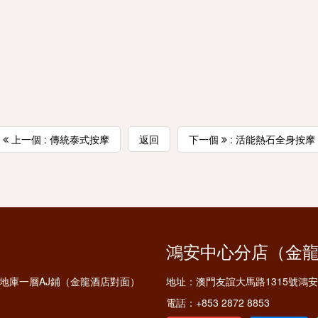
上一個 : 傳統泰式按摩
返回
下一個
: 活能熱石全身按摩
鴻安中心分店（金
鋪及地庫一層AJ鋪（金龍酒店對面）
地址：
澳門友誼大馬路1315號鴻
電話：
+853 2872 8853