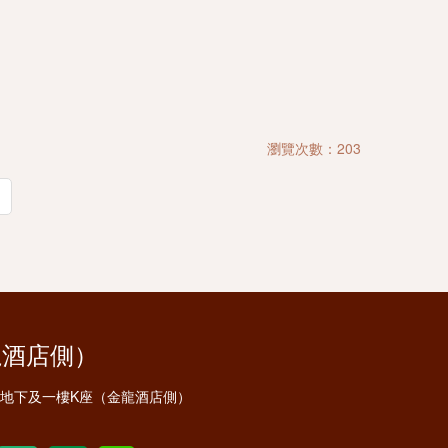
瀏覽次數：203
龍酒店側）
安地下及一樓K座（金龍酒店側）