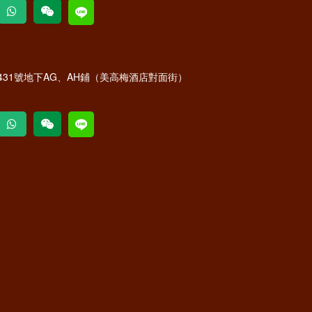
31號地下AG、AH鋪（美高梅酒店對面街）