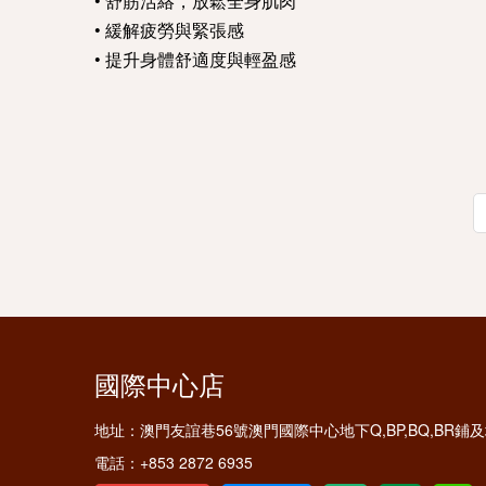
• 舒筋活絡，放鬆全身肌肉
• 緩解疲勞與緊張感
• 提升身體舒適度與輕盈感
國際中心店
地址：
澳門友誼巷56號澳門國際中心地下Q,BP,BQ,BR
電話：
+853 2872 6935