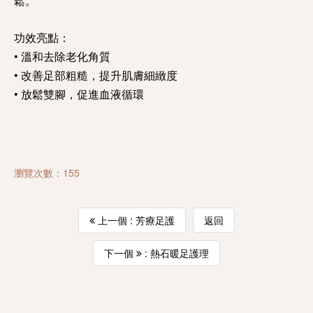
鬆。
功效亮點：
• 溫和去除老化角質
• 改善足部粗糙，提升肌膚細緻度
• 放鬆雙腳，促進血液循環
瀏覽次數：155
上一個 : 芳療足護
返回
下一個
: 熱石暖足護理