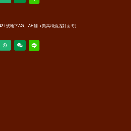
31號地下AG、AH鋪（美高梅酒店對面街）