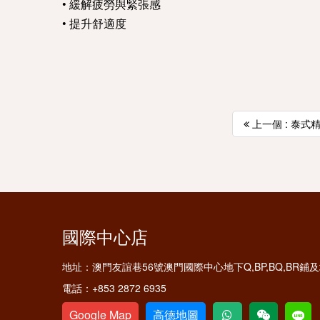
• 緩解疲勞與緊張感
• 提升舒適度
上一個 : 泰式
國際中心店
地址：
澳門友誼巷56號澳門國際中心地下Q,BP,BQ,BR
電話：
+853 2872 6935
Google Map
高德地圖