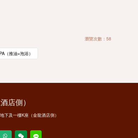
瀏覽次數：58
PA（推油+泡浴）
龍酒店側）
安地下及一樓K座（金龍酒店側）