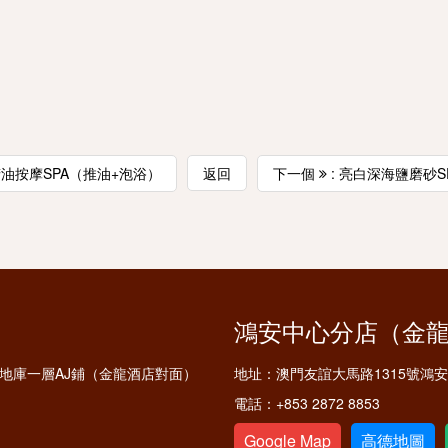
精油按摩SPA（推油+泡浴）
返回
下一個
: 亮白深海鹽磨砂S
鴻安中心分店（金
鋪及地庫一層AJ鋪（金龍酒店對面）
地址：
澳門友誼大馬路1315號鴻
電話：
+853 2872 8853
Google Map
高德地圖