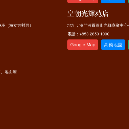
皇朝光輝苑店
A座（海立方對面）
地址：
澳門波爾圖街光輝商業中心4
電話：
+853 2850 1006
Google Map
高德地圖
庫、地面層