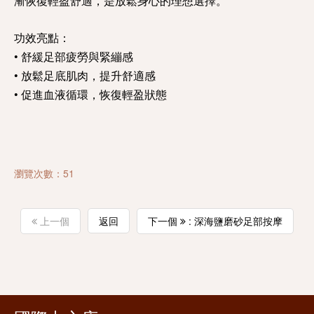
漸恢復輕盈舒適，是放鬆身心的理想選擇。
功效亮點：
• 舒緩足部疲勞與緊繃感
• 放鬆足底肌肉，提升舒適感
• 促進血液循環，恢復輕盈狀態
瀏覽次數：51
上一個
返回
下一個
: 深海鹽磨砂足部按摩