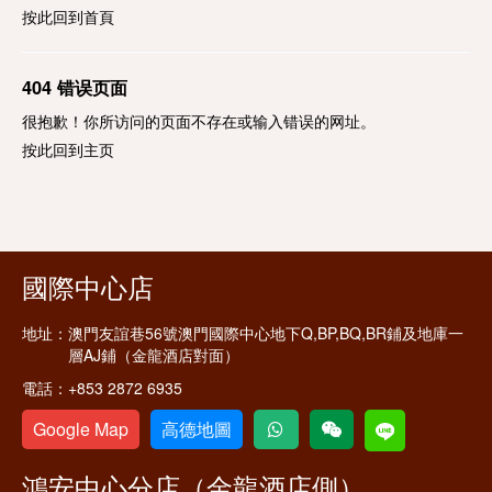
按此回到
首頁
404 错误页面
很抱歉！你所访问的页面不存在或输入错误的网址。
按此回到
主页
國際中心店
地址：
澳門友誼巷56號澳門國際中心地下Q,BP,BQ,BR鋪及地庫一
層AJ鋪（金龍酒店對面）
電話：
+853 2872 6935
Google Map
高德地圖
鴻安中心分店（金龍酒店側）