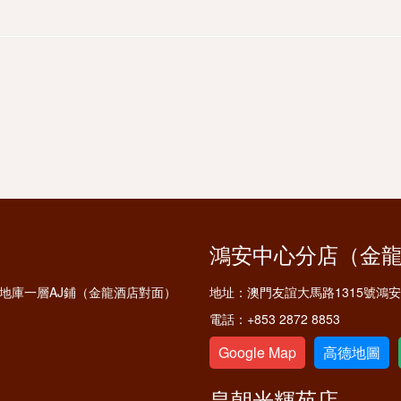
鴻安中心分店（金
鋪及地庫一層AJ鋪（金龍酒店對面）
地址：
澳門友誼大馬路1315號鴻
電話：
+853 2872 8853
Google Map
高德地圖
皇朝光輝苑店