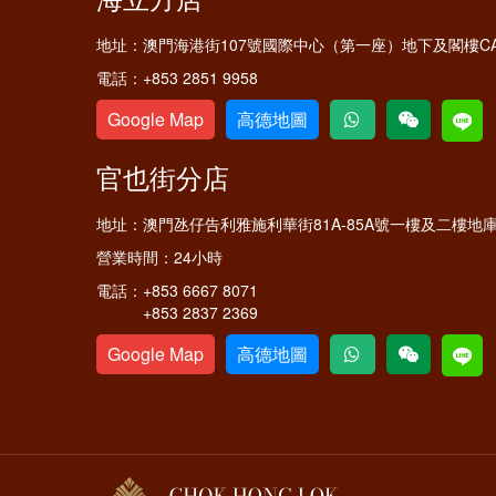
地址：
澳門海港街107號國際中心（第一座）地下及閣樓C
電話：
+853 2851 9958
Google Map
高德地圖
官也街分店
地址：
澳門氹仔告利雅施利華街81A-85A號一樓及二樓地
營業時間：
24小時
電話：
+853 6667 8071
+853 2837 2369
Google Map
高德地圖