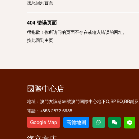
按此回到
首頁
404 错误页面
很抱歉！你所访问的页面不存在或输入错误的网址。
按此回到
主页
國際中心店
地址：
澳門友誼巷56號澳門國際中心地下Q,BP,BQ,BR
電話：
+853 2872 6935
Google Map
高德地圖
海立方店